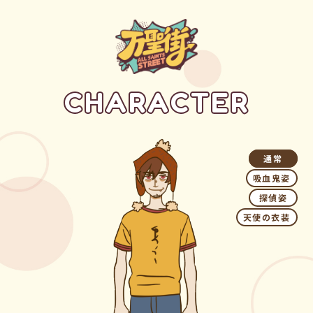
C
H
A
R
A
C
T
E
R
通常
吸血鬼姿
探偵姿
天使の衣装