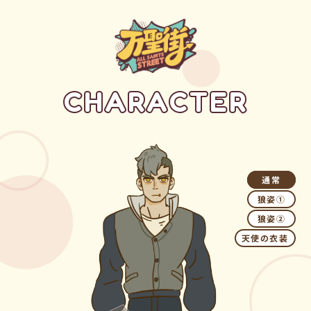
C
H
A
R
A
C
T
E
R
通常
狼姿①
狼姿②
天使の衣装