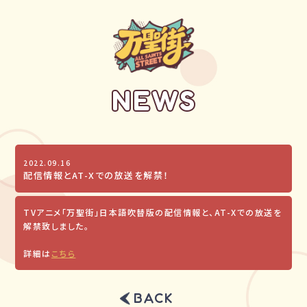
N
E
W
S
2022.09.16
配信情報とAT-Xでの放送を解禁！
TVアニメ「万聖街」日本語吹替版の配信情報と、AT-Xでの放送を
解禁致しました。
詳細は
こちら
BACK